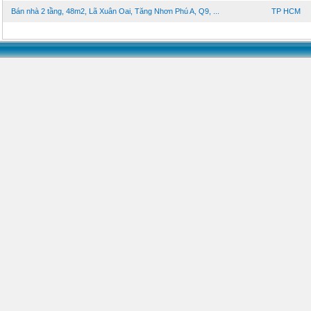
Bán nhà 2 tầng, 48m2, Lã Xuân Oai, Tăng Nhơn Phú A, Q9, ...
TP HCM