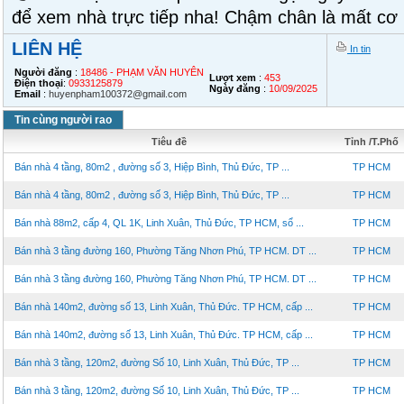
để xem nhà trực tiếp nha! Chậm chân là mất cơ 
LIÊN HỆ
In tin
Người đăng
:
18486 - PHẠM VĂN HUYÊN
Lượt xem
:
453
Điện thoại
:
0933125879
Ngày đăng
:
10/09/2025
Email
:
huyenpham100372@gmail.com
Tin cùng người rao
Tiêu đề
Tỉnh /T.Phố
Bán nhà 4 tầng, 80m2 , đường số 3, Hiệp Bình, Thủ Đức, TP ...
TP HCM
Bán nhà 4 tầng, 80m2 , đường số 3, Hiệp Bình, Thủ Đức, TP ...
TP HCM
Bán nhà 88m2, cấp 4, QL 1K, Linh Xuân, Thủ Đức, TP HCM, sổ ...
TP HCM
Bán nhà 3 tầng đường 160, Phường Tăng Nhơn Phú, TP HCM. DT ...
TP HCM
Bán nhà 3 tầng đường 160, Phường Tăng Nhơn Phú, TP HCM. DT ...
TP HCM
Bán nhà 140m2, đường số 13, Linh Xuân, Thủ Đức. TP HCM, cấp ...
TP HCM
Bán nhà 140m2, đường số 13, Linh Xuân, Thủ Đức. TP HCM, cấp ...
TP HCM
Bán nhà 3 tầng, 120m2, đường Số 10, Linh Xuân, Thủ Đức, TP ...
TP HCM
Bán nhà 3 tầng, 120m2, đường Số 10, Linh Xuân, Thủ Đức, TP ...
TP HCM