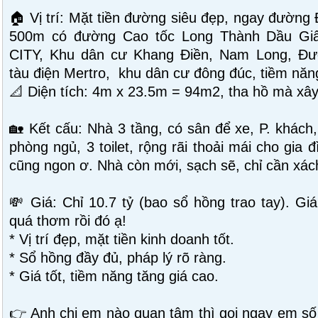
🏠 Vị trí: Mặt tiền đường siêu đẹp, ngay đường
500m có đường Cao tốc Long Thành Dầu Giâ
CITY, Khu dân cư Khang Điền, Nam Long, Đư
tàu điện Mertro, khu dân cư đông đúc, tiềm năn
📐 Diện tích: 4m x 23.5m = 94m2, tha hồ mà xây
🏡 Kết cấu: Nhà 3 tầng, có sân để xe, P. khách
phòng ngủ, 3 toilet, rộng rãi thoải mái cho gia 
cũng ngon ơ. Nhà còn mới, sạch sẽ, chỉ cần xách
💸 Giá: Chỉ 10.7 tỷ (bao sổ hồng trao tay). Gi
quá thơm rồi đó ạ!
* Vị trí đẹp, mặt tiền kinh doanh tốt.
* Sổ hồng đầy đủ, pháp lý rõ ràng.
* Giá tốt, tiềm năng tăng giá cao.
👉 Anh chị em nào quan tâm thì gọi ngay em số