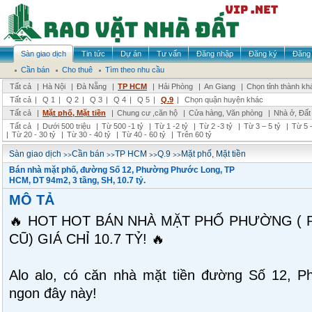
Sàn giao dịch
Tin tức
Dự án
Tư vấn
Đăng nhập
Đăng ký
Đăng 
Cần bán
Cho thuê
Tìm theo nhu cầu
Tất cả
|
Hà Nội
|
Đà Nẵng
|
TP HCM
|
Hải Phòng
|
An Giang
|
Chọn tỉnh thành kh
Tất cả
|
Q 1
|
Q 2
|
Q 3
|
Q 4
|
Q 5
|
Q.9
|
Chọn quận huyện khác
Tất cả
|
Mặt phố, Mặt tiền
|
Chung cư ,căn hộ
|
Cửa hàng, Văn phòng
|
Nhà ở, Đất
Tất cả
|
Dưới 500 triệu
|
Từ 500 -1 tỷ
|
Từ 1 -2 tỷ
|
Từ 2 -3 tỷ
|
Từ 3 – 5 tỷ
|
Từ 5 –
|
Từ 20 - 30 tỷ
|
Từ 30 - 40 tỷ
|
Từ 40 - 60 tỷ
|
Trên 60 tỷ
>>
>>
>>
>>
Sàn giao dịch
Cần bán
TP HCM
Q.9
Mặt phố, Mặt tiền
Bán nhà mặt phố, đường Số 12, Phường Phước Long, TP
HCM, DT 94m2, 3 tầng, SH, 10.7 tỷ.
MÔ TẢ
🔥 HOT HOT BÁN NHÀ MẶT PHỐ PHƯỜNG ( 
CŨ) GIÁ CHỈ 10.7 TỶ! 🔥
Alo alo, có căn nhà mặt tiền đường Số 12, P
ngon đây này!