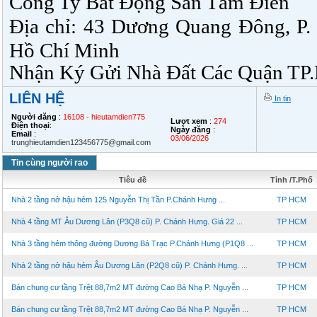
Công Ty Bất Động Sản Tâm Điền
Địa chỉ: 43 Dương Quang Đông, P.
Hồ Chí Minh
Nhận Ký Gửi Nhà Đất Các Quận T
LIÊN HỆ
In tin
Người đăng
:
16108 - hieutamdien775
Lượt xem
:
274
Điện thoại
:
Ngày đăng
:
Email
:
03/06/2026
trunghieutamdien123456775@gmail.com
Tin cùng người rao
Tiêu đề
Tỉnh /T.Phố
Nhà 2 tầng nở hậu hẻm 125 Nguyễn Thị Tần P.Chánh Hưng ...
TP HCM
Nhà 4 tầng MT Âu Dương Lân (P3Q8 cũ) P. Chánh Hưng. Giá 22 ...
TP HCM
Nhà 3 tầng hẻm thông đường Dương Bá Trạc P.Chánh Hưng (P1Q8 ...
TP HCM
Nhà 2 tầng nở hậu hẻm Âu Dương Lân (P2Q8 cũ) P. Chánh Hưng. ...
TP HCM
Bán chung cư tầng Trệt 88,7m2 MT đường Cao Bá Nhạ P. Nguyễn ...
TP HCM
Bán chung cư tầng Trệt 88,7m2 MT đường Cao Bá Nhạ P. Nguyễn ...
TP HCM