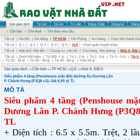
Sàn giao dịch
Tin tức
Dự án
Tư vấn
Đăng nhập
Đăng ký
Đăng 
Cần bán
Cho thuê
Tìm theo nhu cầu
Tất cả
|
Hà Nội
|
Đà Nẵng
|
TP HCM
|
Hải Phòng
|
An Giang
|
Chọn tỉnh thành kh
Tất cả
|
Q 1
|
Q 2
|
Q 3
|
Q 4
|
Q 5
|
Q.8
|
Chọn quận huyện khác
Tất cả
|
Mặt phố, Mặt tiền
|
Chung cư ,căn hộ
|
Cửa hàng, Văn phòng
|
Nhà ở, Đất 
Tất cả
|
Dưới 500 triệu
|
Từ 500 -1 tỷ
|
Từ 1 -2 tỷ
|
Từ 2 -3 tỷ
|
Từ 3 – 5 tỷ
|
Từ 5 
|
Từ 20 - 30 tỷ
|
Từ 30 - 40 tỷ
|
Từ 40 - 60 tỷ
|
Trên 60 tỷ
>>
>>
>>
>>
Sàn giao dịch
Cần bán
TP HCM
Q.8
Nhà ở, Đất ở
Siêu phẩm 4 tầng (Penshouse mặt đất) đường Âu Dương Lân
P. Chánh Hưng (P3Q8 cũ). Giá 6,95 tỷ TL
MÔ TẢ
Siêu phẩm 4 tầng (Penshouse mặ
Dương Lân P. Chánh Hưng (P3Q8 c
TL
+ Diện tích : 6.5 x 5.5m. Trệt, 2 l