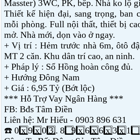
Masster) 3WC, PK, bếp. Nhà ko lộ g
Thiết kế hiện đại, sang trọng, ban 
mỗi phòng. Full nội thất, thiết bị c
mở. Nhà mới, dọn vào ở ngay.
+ Vị trí : Hẻm trước nhà 6m, ôtô đậ
MT 2 căn. Khu dân trí cao, an ninh.
+ Pháp lý : Sổ Hồng hoàn công đủ.
+ Hướng Đông Nam
+ Giá : 6,95 Tỷ (Bớt lộc)
*** Hỗ Trợ Vay Ngân Hàng ***
FB: Bđs Tâm Điền
Liên hệ: Mr Hiếu - 0903 896 631
☎️
0️
x 9️
x 0️
3.. 8️
9️
x 6️
x 6️
x 3️
x 1️