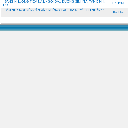
SANG NHƯỢNG TIỆM NAIL - GỘI ĐẦU DƯỠNG SINH TẠI TÂN BÌNH,
TP HCM
HỒ ...
BÁN NHÀ NGUYÊN CĂN VÀ 6 PHÒNG TRỌ ĐANG CÓ THU NHẬP 14
Đắk Lắk
...