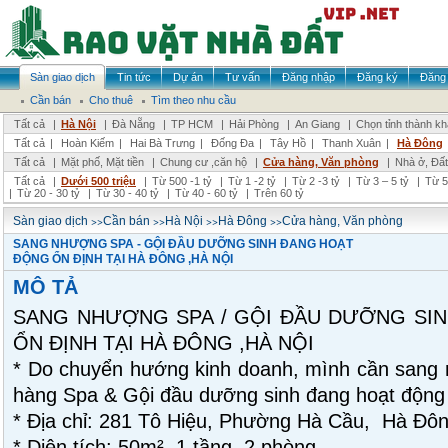
Sàn giao dịch
Tin tức
Dự án
Tư vấn
Đăng nhập
Đăng ký
Đăng 
Cần bán
Cho thuê
Tìm theo nhu cầu
Tất cả
|
Hà Nội
|
Đà Nẵng
|
TP HCM
|
Hải Phòng
|
An Giang
|
Chọn tỉnh thành k
Tất cả
|
Hoàn Kiếm
|
Hai Bà Trưng
|
Đống Đa
|
Tây Hồ
|
Thanh Xuân
|
Hà Đông
Tất cả
|
Mặt phố, Mặt tiền
|
Chung cư ,căn hộ
|
Cửa hàng, Văn phòng
|
Nhà ở, Đất
Tất cả
|
Dưới 500 triệu
|
Từ 500 -1 tỷ
|
Từ 1 -2 tỷ
|
Từ 2 -3 tỷ
|
Từ 3 – 5 tỷ
|
Từ 5
|
Từ 20 - 30 tỷ
|
Từ 30 - 40 tỷ
|
Từ 40 - 60 tỷ
|
Trên 60 tỷ
>>
>>
>>
>>
Sàn giao dịch
Cần bán
Hà Nội
Hà Đông
Cửa hàng, Văn phòng
SANG NHƯỢNG SPA - GỘI ĐẦU DƯỠNG SINH ĐANG HOẠT
ĐỘNG ỔN ĐỊNH TẠI HÀ ĐÔNG ,HÀ NỘI
MÔ TẢ
SANG NHƯỢNG SPA / GỘI ĐẦU DƯỠNG SI
ỔN ĐỊNH TẠI HÀ ĐÔNG ,HÀ NỘI
* Do chuyển hướng kinh doanh, mình cần sang 
hàng Spa & Gội đầu dưỡng sinh đang hoạt động t
* Địa chỉ: 281 Tô Hiệu, Phường Hà Cầu, Hà Đô
* Diện tích: 50m², 1 tầng, 2 phòng