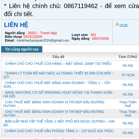
* Liên hệ chính chủ: 0867119462 - để xem cửa 
đổi chi tiết.
LIÊN HỆ
In tin
Người đăng
:
26921 - Thanh Nga
Lượt xem
:
361
Điện thoại
:
0918132826
Ngày đăng
:
08/07/2026
Email
:
trankhacbaoquan2024@gmail.com
Tin cùng người rao
Tiêu đề
Tỉnh /T.Phố
CHÍNH CHỦ CHO THUÊ CỬA HÀNG – MẶT BẰNG 100M² TẠI TRIỀU
Hà Nội
...
THANH LÝ TOÀN BỘ MÁY MÓC và TRANG THIẾT BỊ SPA CÒN MỚI –
TP HCM
GÒ ...
CHÍNH CHỦ CHO THUÊ MẶT BẰNG KINH DOANH – TẦNG 1 – TÂY
Hà Nội
SƠN, ...
SANG NHƯỢNG CƠ SỞ SPA ĐANG HOẠT ĐỘNG TẠI THANH XUÂN –
Hà Nội
HÀ NỘI
CHO THUÊ MẶT BẰNG KINH DOANH VỊ TRÍ ĐẸP ĐẦU ĐƯỜNG
Thừa Thiên
HUỲNH ...
Huế
CHO THUÊ MẶT BẰNG KINH DOANH VỊ TRÍ ĐẸP ĐẦU ĐƯỜNG
Thừa Thiên
HUỲNH ...
Huế
BÁN GẤP NHÀ TẬP THỂ TẦNG 1 MẶT PHỐ BÙI NGỌC DƯƠNG – HAI
Hà Nội
BÀ ...
CHÍNH CHỦ CHO THUÊ VĂN PHÒNG TẦNG 1 – 107 NGÕ NÚI TRÚC,
Hà Nội
...