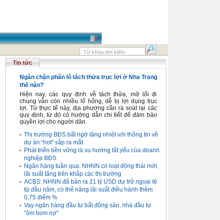
Tin tức
Ngăn chặn phân lô tách thửa trục lợi ở Nha Trang
thế nào?
Hiện nay, các quy định về tách thửa, mở lối đi
chung vẫn còn nhiều lổ hổng, dễ bị lợi dụng trục
lợi. Từ thực tế này, địa phương cần rà soát lại các
quy định, từ đó có hướng dẫn chi tiết để đảm bảo
quyền lợi cho người dân.
Thị trường BĐS bất ngờ tăng nhiệt với thông tin về
dự án “hot” sắp ra mắt
Phát triển bền vững là xu hướng tất yếu của doanh
nghiệp BĐS
Ngân hàng tuần qua: NHNN có loạt động thái mới,
lãi suất tăng trên khắp các thị trường
ACBS: NHNN đã bán ra 21 tỷ USD dự trữ ngoại tệ
từ đầu năm, có thể nâng lãi suất điều hành thêm
0,75 điểm %
Vay ngân hàng đầu tư bất động sản, nhà đầu tư
"ôm bom nợ"