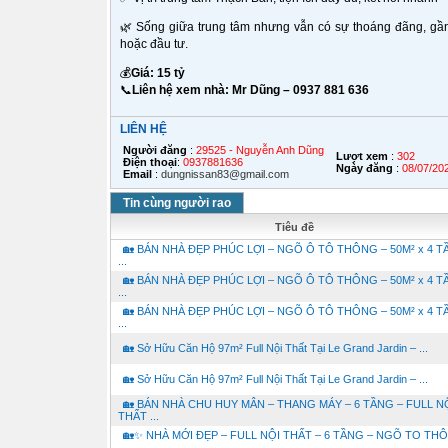
🌿
Sống giữa trung tâm nhưng vẫn có sự thoáng đãng, gần h
hoặc đầu tư.
💰
Giá: 15 tỷ
📞
Liên hệ xem nhà: Mr Dũng – 0937 881 636
LIÊN HỆ
Người đăng
:
29525 - Nguyễn Anh Dũng
Lượt xem
:
302
Điện thoại
:
0937881636
Ngày đăng
:
08/07/20
Email
:
dungnissan83@gmail.com
Tin cùng người rao
Tiêu đề
🏡 BÁN NHÀ ĐẸP PHÚC LỢI – NGÕ Ô TÔ THÔNG – 50M² x 4 T
...
🏡 BÁN NHÀ ĐẸP PHÚC LỢI – NGÕ Ô TÔ THÔNG – 50M² x 4 T
...
🏡 BÁN NHÀ ĐẸP PHÚC LỢI – NGÕ Ô TÔ THÔNG – 50M² x 4 T
...
🏡 Sở Hữu Căn Hộ 97m² Full Nội Thất Tại Le Grand Jardin – ...
🏡 Sở Hữu Căn Hộ 97m² Full Nội Thất Tại Le Grand Jardin – ...
🏡 BÁN NHÀ CHU HUY MÂN – THANG MÁY – 6 TẦNG – FULL N
THẤT ...
🏡✨ NHÀ MỚI ĐẸP – FULL NỘI THẤT – 6 TẦNG – NGÕ TO TH