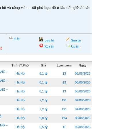
ồ và công viên – rất phù hợp để ở lâu dài, giữ tài sản
In tin
Lưu lại
Sửa tin
Xóa tin
Up tin
26
Tỉnh /T.Phố
Giá
Lượt xem
Ngày
ẦNG –
Hà Nội
8,1
tỷ
13
06/08/2026
ẦNG –
Hà Nội
8,1
tỷ
13
06/08/2026
ẦNG –
Hà Nội
8,1
tỷ
13
06/08/2026
Hà Nội
7,2
tỷ
191
04/08/2026
Hà Nội
7,2
tỷ
191
04/08/2026
ỘI
Hà Nội
9,8
tỷ
194
03/08/2026
ÔNG –
Hà Nội
6,5
tỷ
11
02/08/2026