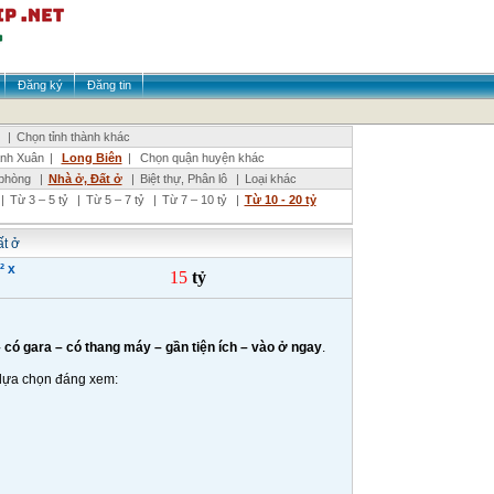
Đăng ký
Đăng tin
|
Chọn tỉnh thành khác
nh Xuân
|
Long Biên
|
Chọn quận huyện khác
phòng
|
Nhà ở, Đất ở
|
Biệt thự, Phân lô
|
Loại khác
|
Từ 3 – 5 tỷ
|
Từ 5 – 7 tỷ
|
Từ 7 – 10 tỷ
|
Từ 10 - 20 tỷ
t ở
 x
15
tỷ
 có gara – có thang máy – gần tiện ích – vào ở ngay
.
 lựa chọn đáng xem: