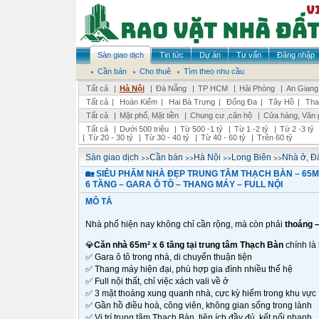
Sàn giao dịch
Tin tức
Dự án
Tư vấn
Đăng nhập
Cần bán
Cho thuê
Tìm theo nhu cầu
Tất cả
|
Hà Nội
|
Đà Nẵng
|
TP HCM
|
Hải Phòng
|
An Giang
Tất cả
|
Hoàn Kiếm
|
Hai Bà Trưng
|
Đống Đa
|
Tây Hồ
|
Tha
Tất cả
|
Mặt phố, Mặt tiền
|
Chung cư ,căn hộ
|
Cửa hàng, Văn 
Tất cả
|
Dưới 500 triệu
|
Từ 500 -1 tỷ
|
Từ 1 -2 tỷ
|
Từ 2 -3 tỷ
|
Từ 20 - 30 tỷ
|
Từ 30 - 40 tỷ
|
Từ 40 - 60 tỷ
|
Trên 60 tỷ
>>
>>
>>
>>
Sàn giao dịch
Cần bán
Hà Nội
Long Biên
Nhà ở, Đấ
🏡 SIÊU PHẨM NHÀ ĐẸP TRUNG TÂM THẠCH BÀN – 65M²
6 TẦNG – GARA Ô TÔ – THANG MÁY – FULL NỘI
MÔ TẢ
Nhà phố hiện nay không chỉ cần rộng, mà còn phải
thoáng –
💎
Căn nhà 65m² x 6 tầng tại trung tâm Thạch Bàn
chính là
✅
Gara ô tô trong nhà, di chuyển thuận tiện
✅
Thang máy hiện đại, phù hợp gia đình nhiều thế hệ
✅
Full nội thất, chỉ việc xách vali về ở
✅
3 mặt thoáng xung quanh nhà, cực kỳ hiếm trong khu vực
✅
Gần hồ điều hoà, công viên, không gian sống trong lành
✅
Vị trí trung tâm Thạch Bàn, tiện ích đầy đủ, kết nối nhanh