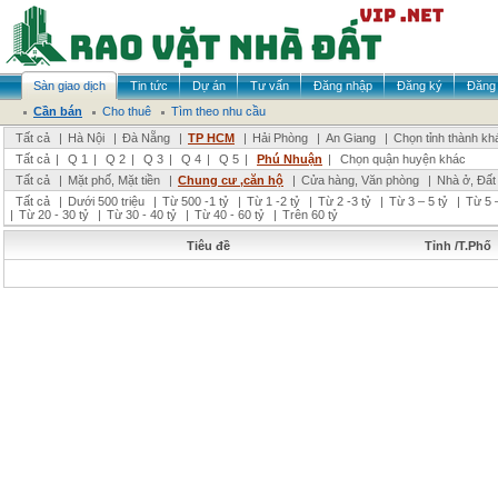
Sàn giao dịch
Tin tức
Dự án
Tư vấn
Đăng nhập
Đăng ký
Đăng 
Cần bán
Cho thuê
Tìm theo nhu cầu
Tất cả
|
Hà Nội
|
Đà Nẵng
|
TP HCM
|
Hải Phòng
|
An Giang
|
Chọn tỉnh thành kh
Tất cả
|
Q 1
|
Q 2
|
Q 3
|
Q 4
|
Q 5
|
Phú Nhuận
|
Chọn quận huyện khác
Tất cả
|
Mặt phố, Mặt tiền
|
Chung cư ,căn hộ
|
Cửa hàng, Văn phòng
|
Nhà ở, Đất
Tất cả
|
Dưới 500 triệu
|
Từ 500 -1 tỷ
|
Từ 1 -2 tỷ
|
Từ 2 -3 tỷ
|
Từ 3 – 5 tỷ
|
Từ 5 –
|
Từ 20 - 30 tỷ
|
Từ 30 - 40 tỷ
|
Từ 40 - 60 tỷ
|
Trên 60 tỷ
Tiêu đề
Tỉnh /T.Phố