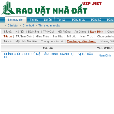
Sàn giao dịch
Tin tức
Dự án
Tư vấn
Đăng nhập
Đăng ký
Đăng 
Cần bán
Cho thuê
Tìm theo nhu cầu
Tất cả
|
Hà Nội
|
Đà Nẵng
|
TP HCM
|
Hải Phòng
|
An Giang
|
Nam Định
|
Chọn 
Tất cả
|
TP.Nam Định
|
Giao Thủy
|
Hải Hậu
|
Mỹ Lộc
|
Nam Trực
|
Chọn quận h
Tất cả
|
Mặt phố, Mặt tiền
|
Chung cư ,căn hộ
|
Cửa hàng, Văn phòng
|
Nhà ở, Đất
Tiêu đề
Tỉnh /T.Phố
CHÍNH CHỦ CHO THUÊ MẶT BẰNG KINH DOANH ĐẸP – VỊ TRÍ ĐẮC
Nam Định
ĐỊA ...