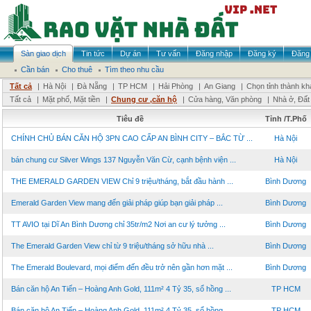
Sàn giao dịch
Tin tức
Dự án
Tư vấn
Đăng nhập
Đăng ký
Đăng 
Cần bán
Cho thuê
Tìm theo nhu cầu
Tất cả
|
Hà Nội
|
Đà Nẵng
|
TP HCM
|
Hải Phòng
|
An Giang
|
Chọn tỉnh thành kh
Tất cả
|
Mặt phố, Mặt tiền
|
Chung cư ,căn hộ
|
Cửa hàng, Văn phòng
|
Nhà ở, Đất
Tiêu đề
Tỉnh /T.Phố
CHÍNH CHỦ BÁN CĂN HỘ 3PN CAO CẤP AN BÌNH CITY – BẮC TỪ ...
Hà Nội
bán chung cư Silver Wings 137 Nguyễn Văn Cừ, cạnh bệnh viện ...
Hà Nội
THE EMERALD GARDEN VIEW Chỉ 9 triệu/tháng, bắt đầu hành ...
Bình Dương
Emerald Garden View mang đến giải pháp giúp bạn giải pháp ...
Bình Dương
TT AVIO tại Dĩ An Bình Dương chỉ 35tr/m2 Nơi an cư lý tưởng ...
Bình Dương
The Emerald Garden View chỉ từ 9 triệu/tháng sở hữu nhà ...
Bình Dương
The Emerald Boulevard, mọi điểm đến đều trở nên gần hơn mặt ...
Bình Dương
Bán căn hộ An Tiến – Hoàng Anh Gold, 111m² 4 Tỷ 35, sổ hồng ...
TP HCM
Bán căn hộ An Tiến – Hoàng Anh Gold, 111m² 4 Tỷ 35, sổ hồng ...
TP HCM