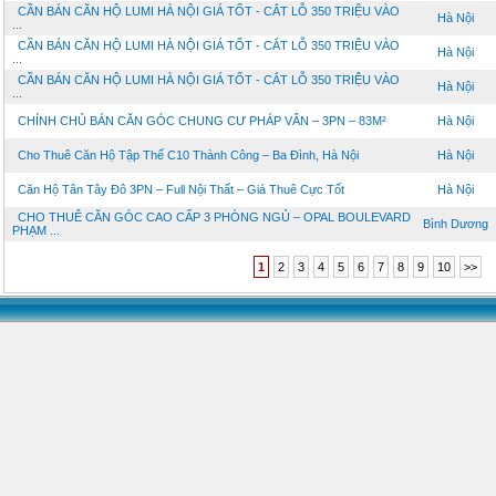
CẦN BÁN CĂN HỘ LUMI HÀ NỘI GIÁ TỐT - CẮT LỖ 350 TRIỆU VÀO
Hà Nội
...
CẦN BÁN CĂN HỘ LUMI HÀ NỘI GIÁ TỐT - CẮT LỖ 350 TRIỆU VÀO
Hà Nội
...
CẦN BÁN CĂN HỘ LUMI HÀ NỘI GIÁ TỐT - CẮT LỖ 350 TRIỆU VÀO
Hà Nội
...
CHÍNH CHỦ BÁN CĂN GÓC CHUNG CƯ PHÁP VÂN – 3PN – 83M²
Hà Nội
Cho Thuê Căn Hộ Tập Thể C10 Thành Công – Ba Đình, Hà Nội
Hà Nội
Căn Hộ Tân Tây Đô 3PN – Full Nội Thất – Giá Thuê Cực Tốt
Hà Nội
CHO THUÊ CĂN GÓC CAO CẤP 3 PHÒNG NGỦ – OPAL BOULEVARD
Bình Dương
PHẠM ...
1
2
3
4
5
6
7
8
9
10
>>