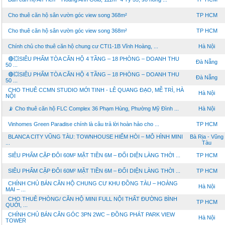
Cho thuê căn hộ sân vườn góc view song 368m²
TP HCM
Cho thuê căn hộ sân vườn góc view song 368m²
TP HCM
Chính chủ cho thuê căn hộ chung cư CTI1-1B Vĩnh Hoàng, ...
Hà Nội
🔴💥SIÊU PHẨM TÒA CĂN HỘ 4 TẦNG – 18 PHÒNG – DOANH THU
Đà Nẵng
50 ...
🔴💥SIÊU PHẨM TÒA CĂN HỘ 4 TẦNG – 18 PHÒNG – DOANH THU
Đà Nẵng
50 ...
CHO THUÊ CCMN STUDIO MỚI TINH - LÊ QUANG ĐẠO, MỄ TRÌ, HÀ
Hà Nội
NỘI
📡 Cho thuê căn hộ FLC Complex 36 Phạm Hùng, Phường Mỹ Đình ...
Hà Nội
Vinhomes Green Paradise chính là câu trả lời hoàn hảo cho ...
TP HCM
BLANCA CITY VŨNG TÀU: TOWNHOUSE HIẾM HÒI – MÔ HÌNH MINI
Bà Rịa - Vũng
...
Tàu
SIÊU PHẨM CẶP ĐÔI 60M² MẶT TIỀN 6M – ĐỐI DIỆN LÀNG THỜI ...
TP HCM
SIÊU PHẨM CẶP ĐÔI 60M² MẶT TIỀN 6M – ĐỐI DIỆN LÀNG THỜI ...
TP HCM
CHÍNH CHỦ BÁN CĂN HỘ CHUNG CƯ KHU ĐỒNG TÀU – HOÀNG
Hà Nội
MAI – ...
CHO THUÊ PHÒNG/ CĂN HỘ MINI FULL NỘI THẤT ĐƯỜNG BÌNH
TP HCM
QUỚI, ...
CHÍNH CHỦ BÁN CĂN GÓC 3PN 2WC – ĐỒNG PHÁT PARK VIEW
Hà Nội
TOWER