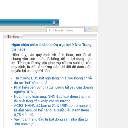
Tin tức
Ngăn chặn phân lô tách thửa trục lợi ở Nha Trang
thế nào?
Hiện nay, các quy định về tách thửa, mở lối đi
chung vẫn còn nhiều lổ hổng, dễ bị lợi dụng trục
lợi. Từ thực tế này, địa phương cần rà soát lại các
quy định, từ đó có hướng dẫn chi tiết để đảm bảo
quyền lợi cho người dân.
Thị trường BĐS bất ngờ tăng nhiệt với thông tin về
dự án “hot” sắp ra mắt
Phát triển bền vững là xu hướng tất yếu của doanh
nghiệp BĐS
Ngân hàng tuần qua: NHNN có loạt động thái mới,
lãi suất tăng trên khắp các thị trường
ACBS: NHNN đã bán ra 21 tỷ USD dự trữ ngoại tệ
từ đầu năm, có thể nâng lãi suất điều hành thêm
0,75 điểm %
Vay ngân hàng đầu tư bất động sản, nhà đầu tư
"ôm bom nợ"