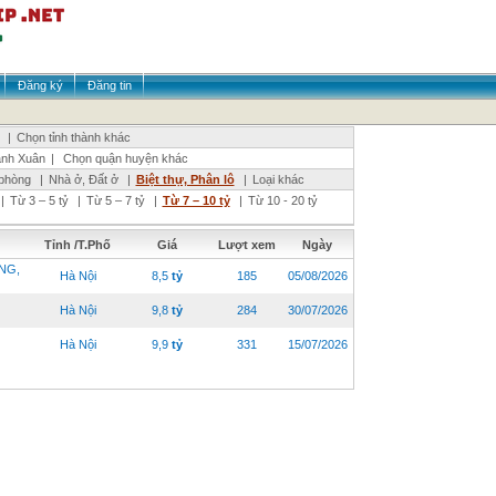
Đăng ký
Đăng tin
|
Chọn tỉnh thành khác
nh Xuân
|
Chọn quận huyện khác
phòng
|
Nhà ở, Đất ở
|
Biệt thự, Phân lô
|
Loại khác
|
Từ 3 – 5 tỷ
|
Từ 5 – 7 tỷ
|
Từ 7 – 10 tỷ
|
Từ 10 - 20 tỷ
Tỉnh /T.Phố
Giá
Lượt xem
Ngày
NG,
Hà Nội
8,5
tỷ
185
05/08/2026
Hà Nội
9,8
tỷ
284
30/07/2026
Hà Nội
9,9
tỷ
331
15/07/2026