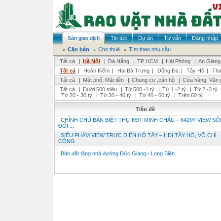
Sàn giao dịch
Tin tức
Dự án
Tư vấn
Đăng nhập
Cần bán
Cho thuê
Tìm theo nhu cầu
Tất cả
|
Hà Nội
|
Đà Nẵng
|
TP HCM
|
Hải Phòng
|
An Giang
Tất cả
|
Hoàn Kiếm
|
Hai Bà Trưng
|
Đống Đa
|
Tây Hồ
|
Tha
Tất cả
|
Mặt phố, Mặt tiền
|
Chung cư ,căn hộ
|
Cửa hàng, Văn 
Tất cả
|
Dưới 500 triệu
|
Từ 500 -1 tỷ
|
Từ 1 -2 tỷ
|
Từ 2 -3 tỷ
|
Từ 20 - 30 tỷ
|
Từ 30 - 40 tỷ
|
Từ 40 - 60 tỷ
|
Trên 60 tỷ
Tiêu đề
CHÍNH CHỦ BÁN BIỆT THỰ KĐT MINH CHÂU – 642M² VIEW SÔ
ĐỐI ...
SIÊU PHẨM VIEW TRỰC DIỆN HỒ TÂY – HDI TÂY HỒ, VÕ CHÍ
CÔNG
Bán đất tặng nhà đường Đức Giang - Long Biên.