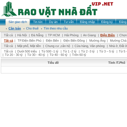
Sàn giao dịch
Tin tức
Dự án
Tư vấn
Đăng nhập
Đăng ký
Đăng 
Cần bán
Cho thuê
Tìm theo nhu cầu
Tất cả
|
Hà Nội
|
Đà Nẵng
|
TP HCM
|
Hải Phòng
|
An Giang
|
Điện Biên
|
Chọn 
Tất cả
|
TP.Điện Biên Phủ
|
Điện Biên
|
Điện Biên Đông
|
Mường Ảng
|
Mường Chà
Tất cả
|
Mặt phố, Mặt tiền
|
Chung cư ,căn hộ
|
Cửa hàng, Văn phòng
|
Nhà ở, Đất ở
Tất cả
|
Dưới 500 triệu
|
Từ 500 -1 tỷ
|
Từ 1 -2 tỷ
|
Từ 2 -3 tỷ
|
Từ 3 – 5 tỷ
|
Từ 5 –
|
Từ 20 - 30 tỷ
|
Từ 30 - 40 tỷ
|
Từ 40 - 60 tỷ
|
Trên 60 tỷ
Tiêu đề
Tỉnh /T.Phố