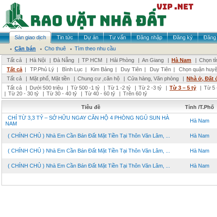
Sàn giao dịch
Tin tức
Dự án
Tư vấn
Đăng nhập
Đăng ký
Đăng 
Cần bán
Cho thuê
Tìm theo nhu cầu
Tất cả
|
Hà Nội
|
Đà Nẵng
|
TP HCM
|
Hải Phòng
|
An Giang
|
Hà Nam
|
Chọn tỉ
Tất cả
|
TP.Phủ Lý
|
Bình Lục
|
Kim Bảng
|
Duy Tiên
|
Duy Tiên
|
Chọn quận huy
Tất cả
|
Mặt phố, Mặt tiền
|
Chung cư ,căn hộ
|
Cửa hàng, Văn phòng
|
Nhà ở, Đất 
Tất cả
|
Dưới 500 triệu
|
Từ 500 -1 tỷ
|
Từ 1 -2 tỷ
|
Từ 2 -3 tỷ
|
Từ 3 – 5 tỷ
|
Từ 5 
|
Từ 20 - 30 tỷ
|
Từ 30 - 40 tỷ
|
Từ 40 - 60 tỷ
|
Trên 60 tỷ
Tiêu đề
Tỉnh /T.Phố
CHỈ TỪ 3,3 TỶ – SỞ HỮU NGAY CĂN HỘ 4 PHÒNG NGỦ SUN HÀ
Hà Nam
NAM
( CHÍNH CHỦ ) Nhà Em Cần Bán Đất Mặt Tiền Tại Thôn Văn Lâm, ...
Hà Nam
( CHÍNH CHỦ ) Nhà Em Cần Bán Đất Mặt Tiền Tại Thôn Văn Lâm, ...
Hà Nam
( CHÍNH CHỦ ) Nhà Em Cần Bán Đất Mặt Tiền Tại Thôn Văn Lâm, ...
Hà Nam