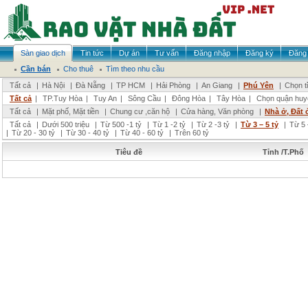
Sàn giao dịch
Tin tức
Dự án
Tư vấn
Đăng nhập
Đăng ký
Đăng 
Cần bán
Cho thuê
Tìm theo nhu cầu
Tất cả
|
Hà Nội
|
Đà Nẵng
|
TP HCM
|
Hải Phòng
|
An Giang
|
Phú Yên
|
Chọn t
Tất cả
|
TP.Tuy Hòa
|
Tuy An
|
Sông Cầu
|
Đông Hòa
|
Tây Hòa
|
Chọn quận huy
Tất cả
|
Mặt phố, Mặt tiền
|
Chung cư ,căn hộ
|
Cửa hàng, Văn phòng
|
Nhà ở, Đất 
Tất cả
|
Dưới 500 triệu
|
Từ 500 -1 tỷ
|
Từ 1 -2 tỷ
|
Từ 2 -3 tỷ
|
Từ 3 – 5 tỷ
|
Từ 5 
|
Từ 20 - 30 tỷ
|
Từ 30 - 40 tỷ
|
Từ 40 - 60 tỷ
|
Trên 60 tỷ
Tiêu đề
Tỉnh /T.Phố