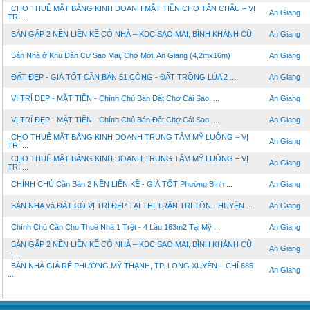
CHO THUÊ MẶT BẰNG KINH DOANH MẶT TIỀN CHỢ TÂN CHÂU – VỊ
An Giang
TRÍ ...
BÁN GẤP 2 NỀN LIỀN KỀ CÓ NHÀ – KDC SAO MAI, BÌNH KHÁNH CŨ
An Giang
Bán Nhà ở Khu Dân Cư Sao Mai, Chợ Mới, An Giang (4,2mx16m)
An Giang
ĐẤT ĐẸP - GIÁ TỐT CẦN BÁN 51 CÔNG - ĐẤT TRỒNG LÚA 2 ...
An Giang
VỊ TRÍ ĐẸP - MẶT TIỀN - Chính Chủ Bán Đất Chợ Cái Sao, ...
An Giang
VỊ TRÍ ĐẸP - MẶT TIỀN - Chính Chủ Bán Đất Chợ Cái Sao, ...
An Giang
CHO THUÊ MẶT BẰNG KINH DOANH TRUNG TÂM MỸ LUÔNG – VỊ
An Giang
TRÍ ...
CHO THUÊ MẶT BẰNG KINH DOANH TRUNG TÂM MỸ LUÔNG – VỊ
An Giang
TRÍ ...
CHÍNH CHỦ Cần Bán 2 NỀN LIỀN KỀ - GIÁ TỐT Phường Bình ...
An Giang
BÁN NHÀ và ĐẤT CÓ VỊ TRÍ ĐẸP TẠI THỊ TRẤN TRI TÔN - HUYỆN ...
An Giang
Chính Chủ Cần Cho Thuê Nhà 1 Trệt - 4 Lầu 163m2 Tại Mỹ ...
An Giang
BÁN GẤP 2 NỀN LIỀN KỀ CÓ NHÀ – KDC SAO MAI, BÌNH KHÁNH CŨ
An Giang
– ...
BÁN NHÀ GIÁ RẺ PHƯỜNG MỸ THẠNH, TP. LONG XUYÊN – CHỈ 685
An Giang
...