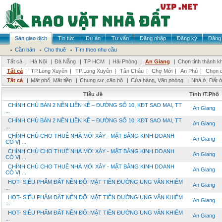
Sàn giao dịch
Tin tức
Dự án
Tư vấn
Đăng nhập
Đăng ký
Đăng 
Cần bán
Cho thuê
Tìm theo nhu cầu
Tất cả
|
Hà Nội
|
Đà Nẵng
|
TP HCM
|
Hải Phòng
|
An Giang
|
Chọn tỉnh thành k
Tất cả
|
TP.Long Xuyên
|
TP.Long Xuyên
|
Tân Châu
|
Chợ Mới
|
An Phú
|
Chọn 
Tất cả
|
Mặt phố, Mặt tiền
|
Chung cư ,căn hộ
|
Cửa hàng, Văn phòng
|
Nhà ở, Đất 
Tiêu đề
Tỉnh /T.Phố
CHÍNH CHỦ BÁN 2 NỀN LIỀN KỀ – ĐƯỜNG SỐ 10, KĐT SAO MAI, TT
An Giang
...
CHÍNH CHỦ BÁN 2 NỀN LIỀN KỀ – ĐƯỜNG SỐ 10, KĐT SAO MAI, TT
An Giang
...
CHÍNH CHỦ CHO THUÊ NHÀ MỚI XÂY - MẶT BẰNG KINH DOANH
An Giang
CÓ VỊ ...
CHÍNH CHỦ CHO THUÊ NHÀ MỚI XÂY - MẶT BẰNG KINH DOANH
An Giang
CÓ VỊ ...
CHÍNH CHỦ CHO THUÊ NHÀ MỚI XÂY - MẶT BẰNG KINH DOANH
An Giang
CÓ VỊ ...
HOT- SIÊU PHẨM ĐẤT NỀN ĐÔI MẶT TIỀN ĐƯỜNG UNG VĂN KHIÊM
An Giang
...
HOT- SIÊU PHẨM ĐẤT NỀN ĐÔI MẶT TIỀN ĐƯỜNG UNG VĂN KHIÊM
An Giang
...
HOT- SIÊU PHẨM ĐẤT NỀN ĐÔI MẶT TIỀN ĐƯỜNG UNG VĂN KHIÊM
An Giang
...