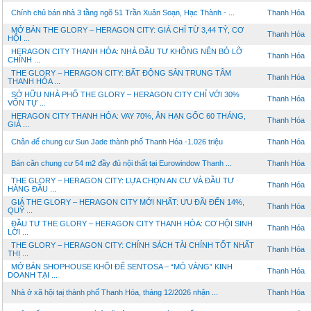
Chính chủ bán nhà 3 tầng ngõ 51 Trần Xuân Soạn, Hạc Thành - ...
Thanh Hóa
MỞ BÁN THE GLORY – HERAGON CITY: GIÁ CHỈ TỪ 3,44 TỶ, CƠ
Thanh Hóa
HỘI ...
HERAGON CITY THANH HÓA: NHÀ ĐẦU TƯ KHÔNG NÊN BỎ LỠ
Thanh Hóa
CHÍNH ...
THE GLORY – HERAGON CITY: BẤT ĐỘNG SẢN TRUNG TÂM
Thanh Hóa
THANH HÓA ...
SỞ HỮU NHÀ PHỐ THE GLORY – HERAGON CITY CHỈ VỚI 30%
Thanh Hóa
VỐN TỰ ...
HERAGON CITY THANH HÓA: VAY 70%, ÂN HẠN GỐC 60 THÁNG,
Thanh Hóa
GIÁ ...
Chân đế chung cư Sun Jade thành phố Thanh Hóa -1.026 triệu
Thanh Hóa
Bán căn chung cư 54 m2 đầy đủ nội thất tại Eurowindow Thanh ...
Thanh Hóa
THE GLORY – HERAGON CITY: LỰA CHỌN AN CƯ VÀ ĐẦU TƯ
Thanh Hóa
HÀNG ĐẦU ...
GIÁ THE GLORY – HERAGON CITY MỚI NHẤT: ƯU ĐÃI ĐẾN 14%,
Thanh Hóa
QUỸ ...
ĐẦU TƯ THE GLORY – HERAGON CITY THANH HÓA: CƠ HỘI SINH
Thanh Hóa
LỜI ...
THE GLORY – HERAGON CITY: CHÍNH SÁCH TÀI CHÍNH TỐT NHẤT
Thanh Hóa
THỊ ...
MỞ BÁN SHOPHOUSE KHỐI ĐẾ SENTOSA – “MỎ VÀNG” KINH
Thanh Hóa
DOANH TẠI ...
Nhà ở xã hội taị thành phố Thanh Hóa, tháng 12/2026 nhận ...
Thanh Hóa