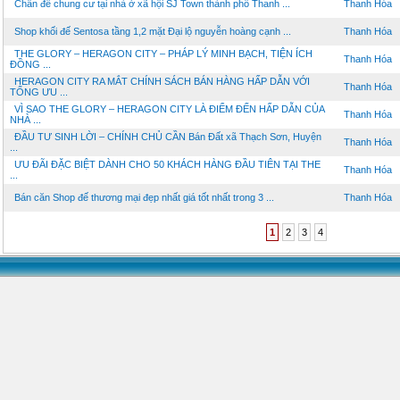
Chân đế chung cư tại nhà ở xã hội SJ Town thành phố Thanh ...
Thanh Hóa
Shop khối đế Sentosa tầng 1,2 mặt Đại lộ nguyễn hoàng cạnh ...
Thanh Hóa
THE GLORY – HERAGON CITY – PHÁP LÝ MINH BẠCH, TIỆN ÍCH
Thanh Hóa
ĐỒNG ...
HERAGON CITY RA MẮT CHÍNH SÁCH BÁN HÀNG HẤP DẪN VỚI
Thanh Hóa
TỔNG ƯU ...
VÌ SAO THE GLORY – HERAGON CITY LÀ ĐIỂM ĐẾN HẤP DẪN CỦA
Thanh Hóa
NHÀ ...
ĐẦU TƯ SINH LỜI – CHÍNH CHỦ CẦN Bán Đất xã Thạch Sơn, Huyện
Thanh Hóa
...
ƯU ĐÃI ĐẶC BIỆT DÀNH CHO 50 KHÁCH HÀNG ĐẦU TIÊN TẠI THE
Thanh Hóa
...
Bán căn Shop đế thương mại đẹp nhất giá tốt nhất trong 3 ...
Thanh Hóa
1
2
3
4