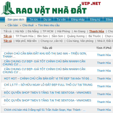
Sàn giao dịch
Tin tức
Dự án
Tư vấn
Đăng nhập
Đăng ký
Đăng 
Cần bán
Cho thuê
Tìm theo nhu cầu
Tất cả
|
Hà Nội
|
Đà Nẵng
|
TP HCM
|
Hải Phòng
|
An Giang
|
Thanh Hóa
|
Chọ
Tất cả
|
TP.Thanh Hóa
|
Bỉm Sơn
|
Sầm Sơn
|
Quảng Xương
|
Bá Thước
|
Chọn 
Tất cả
|
Mặt phố, Mặt tiền
|
Chung cư ,căn hộ
|
Cửa hàng, Văn phòng
|
Nhà ở, Đất 
Tiêu đề
Tỉnh /T.Phố
CHÍNH CHỦ CẦN BÁN ĐẤT KHU ĐÔ THỊ SAO MAI – TRIỆU SƠN,
Thanh Hóa
THANH ...
CĂN CHUNG CƯ ĐẸP- GIÁ TỐT CHÍNH CHỦ BÁN NHANH CĂN
Thanh Hóa
CHUNG CƯ ...
CĂN CHUNG CƯ ĐẸP- GIÁ TỐT CHÍNH CHỦ BÁN NHANH CĂN
Thanh Hóa
CHUNG CƯ ...
HOT HOT – CHÍNH CHỦ CẦN BÁN ĐẤT VỊ TRÍ ĐẸP TẠI thôn Tế Độ ...
Thanh Hóa
CHỈ 1,5 TỶ – SỞ HỮU NGAY LÔ ĐẤT ĐẸP FULL THỔ CƯ TẠI TRUNG
Thanh Hóa
...
ĐỘC QUYỀN SHOP TMDV 5 TẦNG TẠI THE SENTOSA - VINHOMES
Thanh Hóa
...
ĐỘC QUYỀN SHOP TMDV 5 TẦNG TẠI THE SENTOSA - VINHOMES
Thanh Hóa
...
Chính chủ bán nhà 3 tầng ngõ 51 Trần Xuân Soạn, Hạc Thành - ...
Thanh Hóa