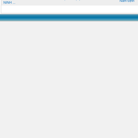
Nam Định
NINH ...