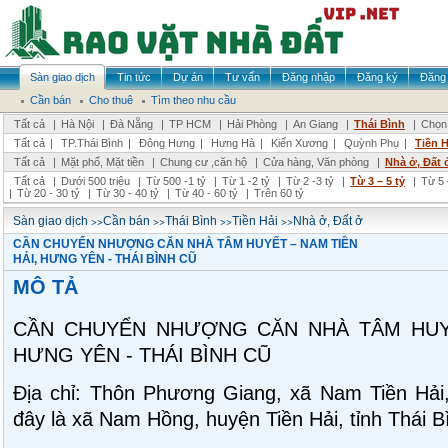
Sàn giao dịch
Tin tức
Dự án
Tư vấn
Đăng nhập
Đăng ký
Đăng 
Cần bán
Cho thuê
Tìm theo nhu cầu
Tất cả
|
Hà Nội
|
Đà Nẵng
|
TP HCM
|
Hải Phòng
|
An Giang
|
Thái Bình
|
Chọn 
Tất cả
|
TP.Thái Bình
|
Đông Hưng
|
Hưng Hà
|
Kiến Xương
|
Quỳnh Phụ
|
Tiền H
Tất cả
|
Mặt phố, Mặt tiền
|
Chung cư ,căn hộ
|
Cửa hàng, Văn phòng
|
Nhà ở, Đất 
Tất cả
|
Dưới 500 triệu
|
Từ 500 -1 tỷ
|
Từ 1 -2 tỷ
|
Từ 2 -3 tỷ
|
Từ 3 – 5 tỷ
|
Từ 5 
|
Từ 20 - 30 tỷ
|
Từ 30 - 40 tỷ
|
Từ 40 - 60 tỷ
|
Trên 60 tỷ
>>
>>
>>
>>
Sàn giao dịch
Cần bán
Thái Bình
Tiền Hải
Nhà ở, Đất ở
CẦN CHUYỂN NHƯỢNG CĂN NHÀ TÂM HUYẾT – NAM TIỀN
HẢI, HƯNG YÊN - THÁI BÌNH CŨ
MÔ TẢ
CẦN CHUYỂN NHƯỢNG CĂN NHÀ TÂM HUYẾ
HƯNG YÊN - THÁI BÌNH CŨ
Địa chỉ: Thôn Phương Giang, xã Nam Tiền Hải,
đây là xã Nam Hồng, huyện Tiền Hải, tỉnh Thái B