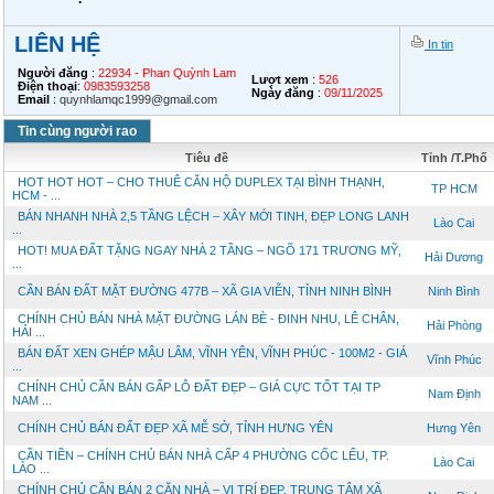
LIÊN HỆ
In tin
Người đăng
:
22934 - Phan Quỳnh Lam
Lượt xem
:
526
Điện thoại
:
0983593258
Ngày đăng
:
09/11/2025
Email
:
quynhlamqc1999@gmail.com
Tin cùng người rao
Tiêu đề
Tỉnh /T.Phố
HOT HOT HOT – CHO THUÊ CĂN HỘ DUPLEX TẠI BÌNH THẠNH,
TP HCM
HCM - ...
BÁN NHANH NHÀ 2,5 TẦNG LỆCH – XÂY MỚI TINH, ĐẸP LONG LANH
Lào Cai
...
HOT! MUA ĐẤT TẶNG NGAY NHÀ 2 TẦNG – NGÕ 171 TRƯƠNG MỸ,
Hải Dương
...
CẦN BÁN ĐẤT MẶT ĐƯỜNG 477B – XÃ GIA VIỄN, TỈNH NINH BÌNH
Ninh Bình
CHÍNH CHỦ BÁN NHÀ MẶT ĐƯỜNG LÁN BÈ - ĐINH NHU, LÊ CHÂN,
Hải Phòng
HẢI ...
BÁN ĐẤT XEN GHÉP MẬU LÂM, VĨNH YÊN, VĨNH PHÚC - 100M2 - GIÁ
Vĩnh Phúc
...
CHÍNH CHỦ CẦN BÁN GẤP LÔ ĐẤT ĐẸP – GIÁ CỰC TỐT TẠI TP
Nam Định
NAM ...
CHÍNH CHỦ BÁN ĐẤT ĐẸP XÃ MỄ SỞ, TỈNH HƯNG YÊN
Hưng Yên
CẦN TIỀN – CHÍNH CHỦ BÁN NHÀ CẤP 4 PHƯỜNG CỐC LẾU, TP.
Lào Cai
LÀO ...
CHÍNH CHỦ CẦN BÁN 2 CĂN NHÀ – VỊ TRÍ ĐẸP, TRUNG TÂM XÃ