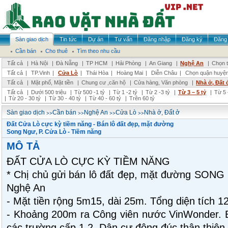
Sàn giao dịch
Tin tức
Dự án
Tư vấn
Đăng nhập
Đăng ký
Đăng 
Cần bán
Cho thuê
Tìm theo nhu cầu
Tất cả
|
Hà Nội
|
Đà Nẵng
|
TP HCM
|
Hải Phòng
|
An Giang
|
Nghệ An
|
Chọn t
Tất cả
|
TP.Vinh
|
Cửa Lò
|
Thái Hòa
|
Hoàng Mai
|
Diễn Châu
|
Chọn quận huyệ
Tất cả
|
Mặt phố, Mặt tiền
|
Chung cư ,căn hộ
|
Cửa hàng, Văn phòng
|
Nhà ở, Đất 
Tất cả
|
Dưới 500 triệu
|
Từ 500 -1 tỷ
|
Từ 1 -2 tỷ
|
Từ 2 -3 tỷ
|
Từ 3 – 5 tỷ
|
Từ 5 
|
Từ 20 - 30 tỷ
|
Từ 30 - 40 tỷ
|
Từ 40 - 60 tỷ
|
Trên 60 tỷ
>>
>>
>>
>>
Sàn giao dịch
Cần bán
Nghệ An
Cửa Lò
Nhà ở, Đất ở
Đất Cửa Lò cực kỳ tiềm năng - Bán lô đất đẹp, mặt đường
Song Ngư, P. Cửa Lò - Tiềm năng
MÔ TẢ
ĐẤT CỬA LÒ CỰC KỲ TIỀM NĂNG
* Chị chủ gửi bán lô đất đẹp, mặt đường SON
Nghệ An
- Mặt tiền rộng 5m15, dài 25m. Tổng diện tích 
- Khoảng 200m ra Công viên nước VinWonder. B
các trường cấp 1.2. Dân cư đông đúc thân thiện.