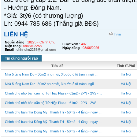
- Hướng: Đông Nam.
*Giá: 3tỷ6 (có thương lượng)
Lh: 0944 785 686 (Thắng già BĐS)
LIÊN HỆ
In tin
Người đăng
:
18275 - Chính Chủ
Lượt xem
:
407
Điện thoại
:
0943402258
Ngày đăng
:
03/06/2026
Email
:
chinhchu2258@gmail.com
Tin cùng người rao
Tiêu đề
Tỉnh /T.Phố
Nhà 5 tầng Nam Dư - 30m2 như mới, 3 bước ô tô tránh, ngõ ...
Hà Nội
Nhà 5 tầng Nam Dư - 30m2 như mới, 3 bước ô tô tránh, ngõ ...
Hà Nội
Chính chủ nhờ bán căn hộ Tứ Hiệp Plaza - 61m2 - 2PN - 2VS - ...
Hà Nội
Chính chủ nhờ bán căn hộ Tứ Hiệp Plaza - 61m2 - 2PN - 2VS - ...
Hà Nội
Chính chủ ban nhà Đông Mỹ, Thanh Trì - 50m2 - 4 tầng - ngay ...
Hà Nội
Chính chủ ban nhà Đông Mỹ, Thanh Trì - 50m2 - 4 tầng - ngay ...
Hà Nội
Chính chủ ban nhà Đông Mỹ, Thanh Trì - 50m2 - 4 tầng - ngay ...
Hà Nội