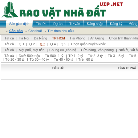
Sàn giao dịch
Tin tức
Dự án
Tư vấn
Đăng nhập
Đăng ký
Đăng 
Cần bán
Cho thuê
Tìm theo nhu cầu
Tất cả
|
Hà Nội
|
Đà Nẵng
|
TP HCM
|
Hải Phòng
|
An Giang
|
Chọn tỉnh thành kh
Tất cả
|
Q 1
|
Q 2
|
Q 3
|
Q 4
|
Q 5
|
Chọn quận huyện khác
Tất cả
|
Mặt phố, Mặt tiền
|
Chung cư ,căn hộ
|
Cửa hàng, Văn phòng
|
Nhà ở, Đất ở
Tất cả
|
Dưới 500 triệu
|
Từ 500 -1 tỷ
|
Từ 1 -2 tỷ
|
Từ 2 -3 tỷ
|
Từ 3 – 5 tỷ
|
Từ 5 –
|
Từ 20 - 30 tỷ
|
Từ 30 - 40 tỷ
|
Từ 40 - 60 tỷ
|
Trên 60 tỷ
Tiêu đề
Tỉnh /T.Phố