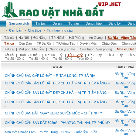
Sàn giao dịch
Tin tức
Dự án
Tư vấn
Đăng nhập
Đăng ký
Đăng 
Cần bán
Cho thuê
Tìm theo nhu cầu
Tất cả
|
Hà Nội
|
Đà Nẵng
|
TP HCM
|
Hải Phòng
|
An Giang
|
Bà Rịa - Vũng Tà
Tất cả
|
Côn Đảo
|
TP.Bà Rịa
|
TP.Vũng Tàu
|
Xuyên Mộc
|
Châu Đức
|
Chọn quậ
Tất cả
|
Mặt phố, Mặt tiền
|
Chung cư ,căn hộ
|
Cửa hàng, Văn phòng
|
Nhà ở, Đất 
Tất cả
|
Dưới 500 triệu
|
Từ 500 -1 tỷ
|
Từ 1 -2 tỷ
|
Từ 2 -3 tỷ
|
Từ 3 – 5 tỷ
|
Từ 5 
|
Từ 20 - 30 tỷ
|
Từ 30 - 40 tỷ
|
Từ 40 - 60 tỷ
|
Trên 60 tỷ
Tiêu đề
Tỉnh /T.Phố
Bà Rịa - Vũng
CHÍNH CHỦ BÁN GẤP LÔ ĐẤT – P. TAM LONG, TP. BÀ RỊA
Tàu
CHÍNH CHỦ CẦN BÁN LÔ ĐẤT ĐẸP CHU HẢI – VỊ TRÍ TIỀM NĂNG –
Bà Rịa - Vũng
...
Tàu
CHÍNH CHỦ CẦN BÁN LÔ ĐẤT ĐẸP CHU HẢI – VỊ TRÍ TIỀM NĂNG –
Bà Rịa - Vũng
...
Tàu
CHÍNH CHỦ CẦN BÁN LÔ ĐẤT ĐẸP CHU HẢI – VỊ TRÍ TIỀM NĂNG –
Bà Rịa - Vũng
...
Tàu
Bà Rịa - Vũng
CHÍNH CHỦ BÁN ĐẤT NGAY UBND XUYÊN MỘC – CHỈ 1,78 TỶ
Tàu
Bà Rịa - Vũng
CHÍNH CHỦ CẦN BÁN ĐẤT 502m² – PHƯỜNG TÂN HẢI, TP. PHÚ MỸ
Tàu
Bà Rịa - Vũng
Nhà mới Phước Lâm - Phước Hưng - 117m2 - 2 mặt tiền - Gần ...
Tàu