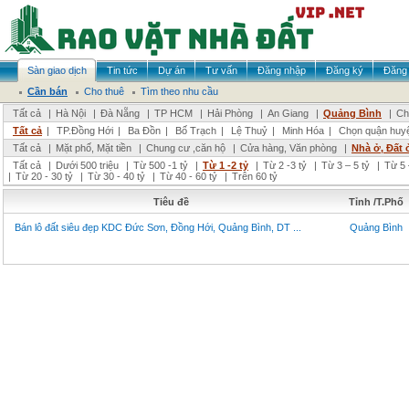
Sàn giao dịch
Tin tức
Dự án
Tư vấn
Đăng nhập
Đăng ký
Đăng 
Cần bán
Cho thuê
Tìm theo nhu cầu
Tất cả
|
Hà Nội
|
Đà Nẵng
|
TP HCM
|
Hải Phòng
|
An Giang
|
Quảng Bình
|
Ch
Tất cả
|
TP.Đồng Hới
|
Ba Đồn
|
Bố Trạch
|
Lệ Thuỷ
|
Minh Hóa
|
Chọn quận huy
Tất cả
|
Mặt phố, Mặt tiền
|
Chung cư ,căn hộ
|
Cửa hàng, Văn phòng
|
Nhà ở, Đất 
Tất cả
|
Dưới 500 triệu
|
Từ 500 -1 tỷ
|
Từ 1 -2 tỷ
|
Từ 2 -3 tỷ
|
Từ 3 – 5 tỷ
|
Từ 5 
|
Từ 20 - 30 tỷ
|
Từ 30 - 40 tỷ
|
Từ 40 - 60 tỷ
|
Trên 60 tỷ
Tiêu đề
Tỉnh /T.Phố
Bán lô đất siêu đẹp KDC Đức Sơn, Đồng Hới, Quảng Bình, DT ...
Quảng Bình