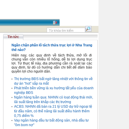
Tin tức
Ngăn chặn phân lô tách thửa trục lợi ở Nha Trang
thế nào?
Hiện nay, các quy định về tách thửa, mở lối đi
chung vẫn còn nhiều lổ hổng, dễ bị lợi dụng trục
lợi. Từ thực tế này, địa phương cần rà soát lại các
quy định, từ đó có hướng dẫn chi tiết để đảm bảo
quyền lợi cho người dân.
Thị trường BĐS bất ngờ tăng nhiệt với thông tin về
dự án “hot” sắp ra mắt
Phát triển bền vững là xu hướng tất yếu của doanh
nghiệp BĐS
Ngân hàng tuần qua: NHNN có loạt động thái mới,
lãi suất tăng trên khắp các thị trường
ACBS: NHNN đã bán ra 21 tỷ USD dự trữ ngoại tệ
từ đầu năm, có thể nâng lãi suất điều hành thêm
0,75 điểm %
Vay ngân hàng đầu tư bất động sản, nhà đầu tư
"ôm bom nợ"