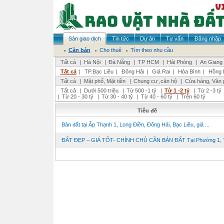
Sàn giao dịch
Tin tức
Dự án
Tư vấn
Đăng nhập
Cần bán
Cho thuê
Tìm theo nhu cầu
Tất cả
|
Hà Nội
|
Đà Nẵng
|
TP HCM
|
Hải Phòng
|
An Giang
Tất cả
|
TP.Bạc Liêu
|
Đông Hải
|
Giá Rai
|
Hòa Bình
|
Hồng 
Tất cả
|
Mặt phố, Mặt tiền
|
Chung cư ,căn hộ
|
Cửa hàng, Văn 
Tất cả
|
Dưới 500 triệu
|
Từ 500 -1 tỷ
|
Từ 1 -2 tỷ
|
Từ 2 -3 tỷ
|
Từ 20 - 30 tỷ
|
Từ 30 - 40 tỷ
|
Từ 40 - 60 tỷ
|
Trên 60 tỷ
Tiêu đề
Bán đất tại Ấp Thạnh 1, Long Điền, Đông Hải, Bạc Liêu, giá ...
ĐẤT ĐẸP – GIÁ TỐT- CHÍNH CHỦ CẦN BÁN ĐẤT Tại Phường 1, T