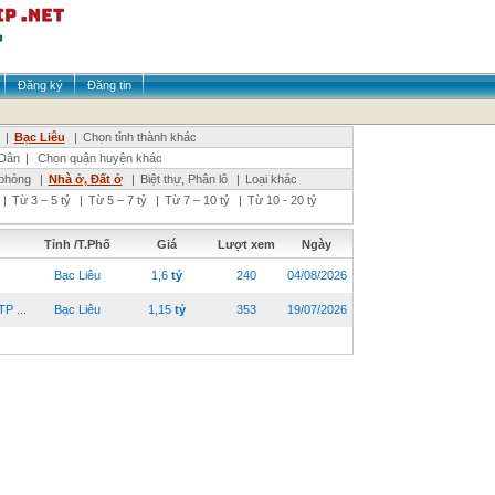
Đăng ký
Đăng tin
|
Bạc Liêu
|
Chọn tỉnh thành khác
Dân
|
Chọn quận huyện khác
phòng
|
Nhà ở, Đất ở
|
Biệt thự, Phân lô
|
Loại khác
|
Từ 3 – 5 tỷ
|
Từ 5 – 7 tỷ
|
Từ 7 – 10 tỷ
|
Từ 10 - 20 tỷ
Tỉnh /T.Phố
Giá
Lượt xem
Ngày
Bạc Liêu
1,6
tỷ
240
04/08/2026
P ...
Bạc Liêu
1,15
tỷ
353
19/07/2026