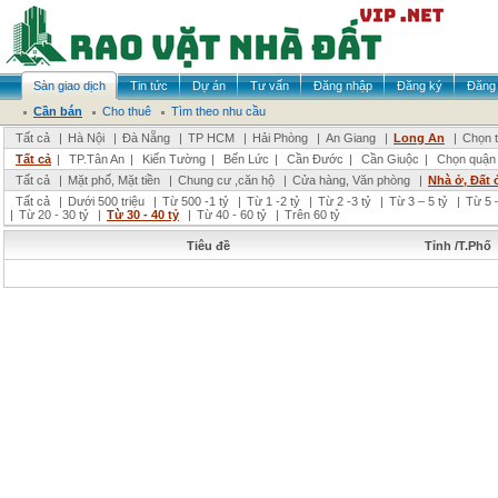
Sàn giao dịch
Tin tức
Dự án
Tư vấn
Đăng nhập
Đăng ký
Đăng 
Cần bán
Cho thuê
Tìm theo nhu cầu
Tất cả
|
Hà Nội
|
Đà Nẵng
|
TP HCM
|
Hải Phòng
|
An Giang
|
Long An
|
Chọn t
Tất cả
|
TP.Tân An
|
Kiến Tường
|
Bến Lức
|
Cần Đước
|
Cần Giuộc
|
Chọn quận
Tất cả
|
Mặt phố, Mặt tiền
|
Chung cư ,căn hộ
|
Cửa hàng, Văn phòng
|
Nhà ở, Đất 
Tất cả
|
Dưới 500 triệu
|
Từ 500 -1 tỷ
|
Từ 1 -2 tỷ
|
Từ 2 -3 tỷ
|
Từ 3 – 5 tỷ
|
Từ 5 –
|
Từ 20 - 30 tỷ
|
Từ 30 - 40 tỷ
|
Từ 40 - 60 tỷ
|
Trên 60 tỷ
Tiêu đề
Tỉnh /T.Phố