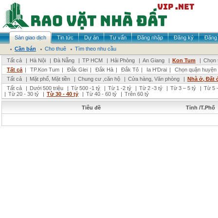
Sàn giao dịch
Tin tức
Dự án
Tư vấn
Đăng nhập
Đăng ký
Đăng 
Cần bán
Cho thuê
Tìm theo nhu cầu
Tất cả
|
Hà Nội
|
Đà Nẵng
|
TP HCM
|
Hải Phòng
|
An Giang
|
Kon Tum
|
Chọn 
Tất cả
|
TP.Kon Tum
|
Đắk Glei
|
Đắk Hà
|
Đắk Tô
|
Ia H'Drai
|
Chọn quận huyện
Tất cả
|
Mặt phố, Mặt tiền
|
Chung cư ,căn hộ
|
Cửa hàng, Văn phòng
|
Nhà ở, Đất 
Tất cả
|
Dưới 500 triệu
|
Từ 500 -1 tỷ
|
Từ 1 -2 tỷ
|
Từ 2 -3 tỷ
|
Từ 3 – 5 tỷ
|
Từ 5 –
|
Từ 20 - 30 tỷ
|
Từ 30 - 40 tỷ
|
Từ 40 - 60 tỷ
|
Trên 60 tỷ
Tiêu đề
Tỉnh /T.Phố