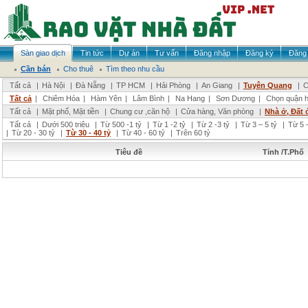
Sàn giao dịch
Tin tức
Dự án
Tư vấn
Đăng nhập
Đăng ký
Đăng 
Cần bán
Cho thuê
Tìm theo nhu cầu
Tất cả
|
Hà Nội
|
Đà Nẵng
|
TP HCM
|
Hải Phòng
|
An Giang
|
Tuyên Quang
|
C
Tất cả
|
Chiêm Hóa
|
Hàm Yên
|
Lâm Bình
|
Na Hang
|
Sơn Dương
|
Chọn quận 
Tất cả
|
Mặt phố, Mặt tiền
|
Chung cư ,căn hộ
|
Cửa hàng, Văn phòng
|
Nhà ở, Đất 
Tất cả
|
Dưới 500 triệu
|
Từ 500 -1 tỷ
|
Từ 1 -2 tỷ
|
Từ 2 -3 tỷ
|
Từ 3 – 5 tỷ
|
Từ 5 –
|
Từ 20 - 30 tỷ
|
Từ 30 - 40 tỷ
|
Từ 40 - 60 tỷ
|
Trên 60 tỷ
Tiêu đề
Tỉnh /T.Phố