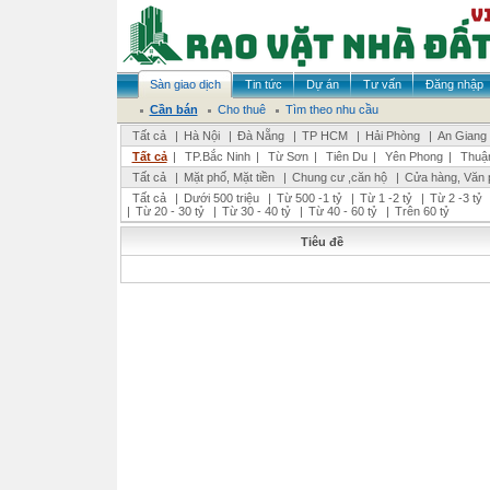
Sàn giao dịch
Tin tức
Dự án
Tư vấn
Đăng nhập
Cần bán
Cho thuê
Tìm theo nhu cầu
Tất cả
|
Hà Nội
|
Đà Nẵng
|
TP HCM
|
Hải Phòng
|
An Giang
Tất cả
|
TP.Bắc Ninh
|
Từ Sơn
|
Tiên Du
|
Yên Phong
|
Thuậ
Tất cả
|
Mặt phố, Mặt tiền
|
Chung cư ,căn hộ
|
Cửa hàng, Văn 
Tất cả
|
Dưới 500 triệu
|
Từ 500 -1 tỷ
|
Từ 1 -2 tỷ
|
Từ 2 -3 tỷ
|
Từ 20 - 30 tỷ
|
Từ 30 - 40 tỷ
|
Từ 40 - 60 tỷ
|
Trên 60 tỷ
Tiêu đề