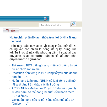
Tin tức
Ngăn chặn phân lô tách thửa trục lợi ở Nha Trang
thế nào?
Hiện nay, các quy định về tách thửa, mở lối đi
chung vẫn còn nhiều lổ hổng, dễ bị lợi dụng trục
lợi. Từ thực tế này, địa phương cần rà soát lại các
quy định, từ đó có hướng dẫn chi tiết để đảm bảo
quyền lợi cho người dân.
Thị trường BĐS bất ngờ tăng nhiệt với thông tin về
dự án “hot” sắp ra mắt
Phát triển bền vững là xu hướng tất yếu của doanh
nghiệp BĐS
Ngân hàng tuần qua: NHNN có loạt động thái mới,
lãi suất tăng trên khắp các thị trường
ACBS: NHNN đã bán ra 21 tỷ USD dự trữ ngoại tệ
từ đầu năm, có thể nâng lãi suất điều hành thêm
0,75 điểm %
Vay ngân hàng đầu tư bất động sản, nhà đầu tư
"ôm bom nợ"