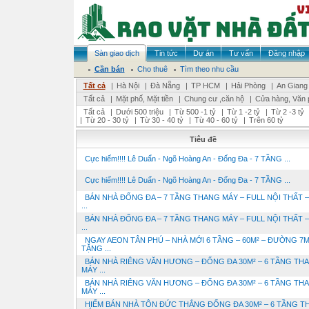
Sàn giao dịch
Tin tức
Dự án
Tư vấn
Đăng nhập
Cần bán
Cho thuê
Tìm theo nhu cầu
Tất cả
|
Hà Nội
|
Đà Nẵng
|
TP HCM
|
Hải Phòng
|
An Giang
Tất cả
|
Mặt phố, Mặt tiền
|
Chung cư ,căn hộ
|
Cửa hàng, Văn 
Tất cả
|
Dưới 500 triệu
|
Từ 500 -1 tỷ
|
Từ 1 -2 tỷ
|
Từ 2 -3 tỷ
|
Từ 20 - 30 tỷ
|
Từ 30 - 40 tỷ
|
Từ 40 - 60 tỷ
|
Trên 60 tỷ
Tiêu đề
Cực hiếm!!!! Lê Duẩn - Ngõ Hoàng An - Đống Đa - 7 TẦNG ...
Cực hiếm!!!! Lê Duẩn - Ngõ Hoàng An - Đống Đa - 7 TẦNG ...
BÁN NHÀ ĐỐNG ĐA – 7 TẦNG THANG MÁY – FULL NỘI THẤT 
...
BÁN NHÀ ĐỐNG ĐA – 7 TẦNG THANG MÁY – FULL NỘI THẤT 
...
NGAY AEON TÂN PHÚ – NHÀ MỚI 6 TẦNG – 60M² – ĐƯỜNG 7M
TẶNG ...
BÁN NHÀ RIÊNG VĂN HƯƠNG – ĐỐNG ĐA 30M² – 6 TẦNG TH
MÁY ...
BÁN NHÀ RIÊNG VĂN HƯƠNG – ĐỐNG ĐA 30M² – 6 TẦNG TH
MÁY ...
HIẾM BÁN NHÀ TÔN ĐỨC THẮNG ĐỐNG ĐA 30M² – 6 TẦNG T