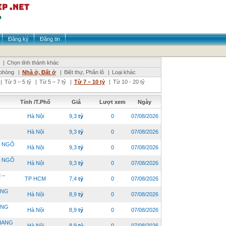
Đăng ký
Đăng tin
|
Chọn tỉnh thành khác
phòng
|
Nhà ở, Đất ở
|
Biệt thự, Phân lô
|
Loại khác
|
Từ 3 – 5 tỷ
|
Từ 5 – 7 tỷ
|
Từ 7 – 10 tỷ
|
Từ 10 - 20 tỷ
Tỉnh /T.Phố
Giá
Lượt xem
Ngày
Hà Nội
9,3
tỷ
0
07/08/2026
Hà Nội
9,3
tỷ
0
07/08/2026
– NGÕ
Hà Nội
9,3
tỷ
0
07/08/2026
– NGÕ
Hà Nội
9,3
tỷ
0
07/08/2026
 –
TP HCM
7,4
tỷ
0
07/08/2026
ANG
Hà Nội
8,9
tỷ
0
07/08/2026
ANG
Hà Nội
8,9
tỷ
0
07/08/2026
HANG
Hà Nội
8,9
tỷ
0
07/08/2026