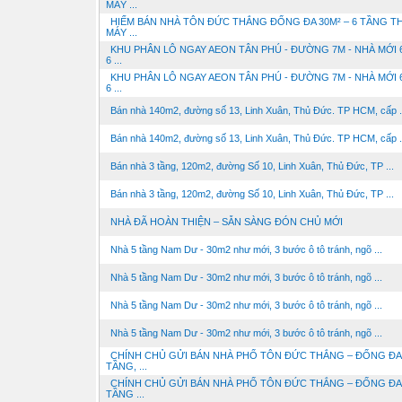
MÁY ...
HIẾM BÁN NHÀ TÔN ĐỨC THẮNG ĐỐNG ĐA 30M² – 6 TẦNG T
MÁY ...
KHU PHÂN LÔ NGAY AEON TÂN PHÚ - ĐƯỜNG 7M - NHÀ MỚI 6
6 ...
KHU PHÂN LÔ NGAY AEON TÂN PHÚ - ĐƯỜNG 7M - NHÀ MỚI 6
6 ...
Bán nhà 140m2, đường số 13, Linh Xuân, Thủ Đức. TP HCM, cấp .
Bán nhà 140m2, đường số 13, Linh Xuân, Thủ Đức. TP HCM, cấp .
Bán nhà 3 tầng, 120m2, đường Số 10, Linh Xuân, Thủ Đức, TP ...
Bán nhà 3 tầng, 120m2, đường Số 10, Linh Xuân, Thủ Đức, TP ...
NHÀ ĐÃ HOÀN THIỆN – SẴN SÀNG ĐÓN CHỦ MỚI
Nhà 5 tầng Nam Dư - 30m2 như mới, 3 bước ô tô tránh, ngõ ...
Nhà 5 tầng Nam Dư - 30m2 như mới, 3 bước ô tô tránh, ngõ ...
Nhà 5 tầng Nam Dư - 30m2 như mới, 3 bước ô tô tránh, ngõ ...
Nhà 5 tầng Nam Dư - 30m2 như mới, 3 bước ô tô tránh, ngõ ...
CHÍNH CHỦ GỬI BÁN NHÀ PHỐ TÔN ĐỨC THẮNG – ĐỐNG ĐA
TẦNG, ...
CHÍNH CHỦ GỬI BÁN NHÀ PHỐ TÔN ĐỨC THẮNG – ĐỐNG ĐA
TẦNG ...