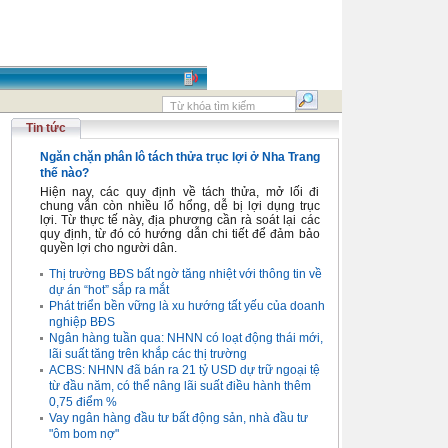
Tin tức
Ngăn chặn phân lô tách thửa trục lợi ở Nha Trang
thế nào?
Hiện nay, các quy định về tách thửa, mở lối đi
chung vẫn còn nhiều lổ hổng, dễ bị lợi dụng trục
lợi. Từ thực tế này, địa phương cần rà soát lại các
quy định, từ đó có hướng dẫn chi tiết để đảm bảo
quyền lợi cho người dân.
Thị trường BĐS bất ngờ tăng nhiệt với thông tin về
dự án “hot” sắp ra mắt
Phát triển bền vững là xu hướng tất yếu của doanh
nghiệp BĐS
Ngân hàng tuần qua: NHNN có loạt động thái mới,
lãi suất tăng trên khắp các thị trường
ACBS: NHNN đã bán ra 21 tỷ USD dự trữ ngoại tệ
từ đầu năm, có thể nâng lãi suất điều hành thêm
0,75 điểm %
Vay ngân hàng đầu tư bất động sản, nhà đầu tư
"ôm bom nợ"