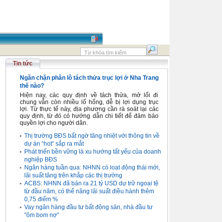
Tin tức
Ngăn chặn phân lô tách thửa trục lợi ở Nha Trang
thế nào?
Hiện nay, các quy định về tách thửa, mở lối đi
chung vẫn còn nhiều lổ hổng, dễ bị lợi dụng trục
lợi. Từ thực tế này, địa phương cần rà soát lại các
quy định, từ đó có hướng dẫn chi tiết để đảm bảo
quyền lợi cho người dân.
Thị trường BĐS bất ngờ tăng nhiệt với thông tin về
dự án “hot” sắp ra mắt
Phát triển bền vững là xu hướng tất yếu của doanh
nghiệp BĐS
Ngân hàng tuần qua: NHNN có loạt động thái mới,
lãi suất tăng trên khắp các thị trường
ACBS: NHNN đã bán ra 21 tỷ USD dự trữ ngoại tệ
từ đầu năm, có thể nâng lãi suất điều hành thêm
0,75 điểm %
Vay ngân hàng đầu tư bất động sản, nhà đầu tư
"ôm bom nợ"