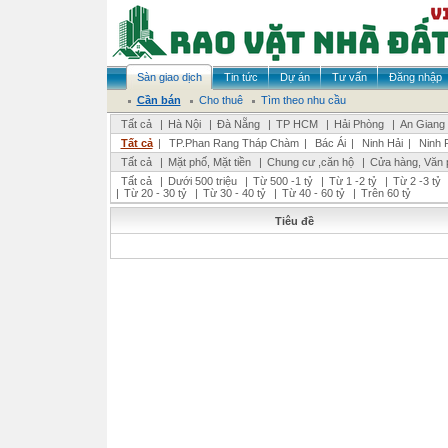
Sàn giao dịch
Tin tức
Dự án
Tư vấn
Đăng nhập
Cần bán
Cho thuê
Tìm theo nhu cầu
Tất cả
|
Hà Nội
|
Đà Nẵng
|
TP HCM
|
Hải Phòng
|
An Giang
Tất cả
|
TP.Phan Rang Tháp Chàm
|
Bác Ái
|
Ninh Hải
|
Ninh 
Tất cả
|
Mặt phố, Mặt tiền
|
Chung cư ,căn hộ
|
Cửa hàng, Văn 
Tất cả
|
Dưới 500 triệu
|
Từ 500 -1 tỷ
|
Từ 1 -2 tỷ
|
Từ 2 -3 tỷ
|
Từ 20 - 30 tỷ
|
Từ 30 - 40 tỷ
|
Từ 40 - 60 tỷ
|
Trên 60 tỷ
Tiêu đề