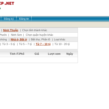
Đăng ký
Đăng tin
|
Ninh Thuận
|
Chọn tỉnh thành khác
Phước
|
Ninh Sơn
|
Chọn quận huyện khác
phòng
|
Nhà ở, Đất ở
|
Biệt thự, Phân lô
|
Loại khác
|
Từ 3 – 5 tỷ
|
Từ 5 – 7 tỷ
|
Từ 7 – 10 tỷ
|
Từ 10 - 20 tỷ
Tỉnh /T.Phố
Giá
Lượt xem
Ngày