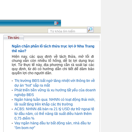
Tin tức
Ngăn chặn phân lô tách thửa trục lợi ở Nha Trang
thế nào?
Hiện nay, các quy định về tách thửa, mở lối đi
chung vẫn còn nhiều lổ hổng, dễ bị lợi dụng trục
lợi. Từ thực tế này, địa phương cần rà soát lại các
quy định, từ đó có hướng dẫn chi tiết để đảm bảo
quyền lợi cho người dân.
Thị trường BĐS bất ngờ tăng nhiệt với thông tin về
dự án “hot” sắp ra mắt
Phát triển bền vững là xu hướng tất yếu của doanh
nghiệp BĐS
Ngân hàng tuần qua: NHNN có loạt động thái mới,
lãi suất tăng trên khắp các thị trường
ACBS: NHNN đã bán ra 21 tỷ USD dự trữ ngoại tệ
từ đầu năm, có thể nâng lãi suất điều hành thêm
0,75 điểm %
Vay ngân hàng đầu tư bất động sản, nhà đầu tư
"ôm bom nợ"