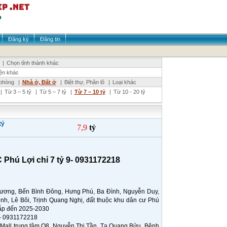
Đăng ký
Đăng tin
|
Chọn tỉnh thành khác
ện khác
phòng
|
Nhà ở, Đất ở
|
Biệt thự, Phân lô
|
Loại khác
|
Từ 3 – 5 tỷ
|
Từ 5 – 7 tỷ
|
Từ 7 – 10 tỷ
|
Từ 10 - 20 tỷ
tỷ
7,9
tỷ
hú Lợi chỉ 7 tỷ 9- 0931172218
ương, Bến Bình Đông, Hưng Phú, Ba Đình, Nguyễn Duy,
, Lê Bôi, Trịnh Quang Nghị, đất thuộc khu dân cư Phú
 sắp đến 2025-2030
- 0931172218
Mall trung tâm Q8, Nguyễn Thị Tần, Tạ Quang Bửu, Bệnh