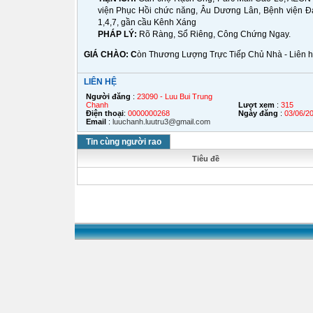
viện Phục Hồi chức năng, Âu Dương Lân, Bệnh viện Đa
1,4,7, gần cầu Kênh Xáng
PHÁP LÝ:
Rõ Ràng, Sổ Riêng, Công Chứng Ngay.
GIÁ CHÀO: C
òn Thương Lượng Trực Tiếp Chủ Nhà - Liên hệ
LIÊN HỆ
Người đăng
:
23090 - Luu Bui Trung
Chanh
Lượt xem
:
315
Điện thoại
:
0000000268
Ngày đăng
:
03/06/2
Email
:
luuchanh.luutru3@gmail.com
Tin cùng người rao
Tiêu đề