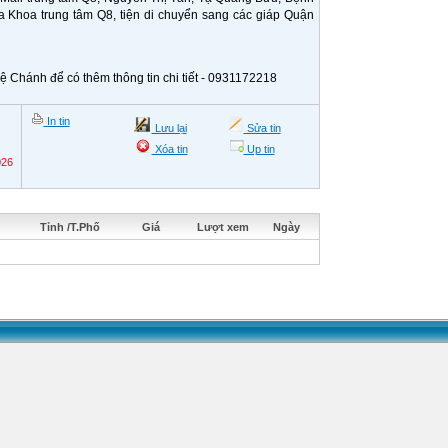
 Khoa trung tâm Q8, tiện di chuyển sang các giáp Quận
 Chánh để có thêm thông tin chi tiết - 0931172218
In tin
Lưu lại
Sửa tin
Xóa tin
Up tin
026
Tỉnh /T.Phố
Giá
Lượt xem
Ngày