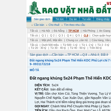
Sàn giao dịch
Tin tức
Dự án
Tư vấn
Đăng nhập
Cần bán
Cho thuê
Tìm theo nhu cầu
Tất cả
|
Hà Nội
|
Đà Nẵng
|
TP HCM
|
Hải Phòng
|
An Giang
Tất cả
|
Q 1
|
Q 2
|
Q 3
|
Q 4
|
Q 5
|
Q.8
|
Chọn quận huy
Tất cả
|
Mặt phố, Mặt tiền
|
Chung cư ,căn hộ
|
Cửa hàng, Văn 
Tất cả
|
Dưới 500 triệu
|
Từ 500 -1 tỷ
|
Từ 1 -2 tỷ
|
Từ 2 -3 tỷ
|
Từ 20 - 30 tỷ
|
Từ 30 - 40 tỷ
|
Từ 40 - 60 tỷ
|
Trên 60 tỷ
>>
>>
>>
>>
Sàn giao dịch
Cần bán
TP HCM
Q.8
Nhà ở, Đất ở
Đất ngang khủng 5x24 Phạm Thế Hiển KDC Phú Lợi chỉ 7 
9- 0931172218
MÔ TẢ
Đất ngang khủng 5x24 Phạm Thế Hiển KDC P
DIỆN TÍCH
: 5x24
KẾT CẤU:
bán đất sổ riêng
VỊ TRÍ:
Gần chợ Xóm Củi, Tùng Thiện Vương, Tuy Lý V
Nguyễn Chế Nghĩa, Cao Xuân Dục, gần Nguyễn Văn Linh
Lợi, Hai Thành vị trí tiềm năng tăng giá trong giai đoạn
GỌI NGAY
: Chánh Nhà Phố Chuyên Nhà Pháp Lý Sạch 
TIỆN ÍCH:
Gần chợ Rạch Ông, Parc Mall Cao Lỗ, AEON 