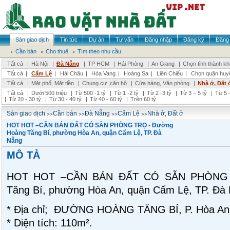
Sàn giao dịch
Tin tức
Dự án
Tư vấn
Đăng nhập
Đăng ký
Đăng 
Cần bán
Cho thuê
Tìm theo nhu cầu
Tất cả
|
Hà Nội
|
Đà Nẵng
|
TP HCM
|
Hải Phòng
|
An Giang
|
Chọn tỉnh thành k
Tất cả
|
Cẩm Lệ
|
Hải Châu
|
Hòa Vang
|
Hoàng Sa
|
Liên Chiểu
|
Chọn quận huy
Tất cả
|
Mặt phố, Mặt tiền
|
Chung cư ,căn hộ
|
Cửa hàng, Văn phòng
|
Nhà ở, Đất 
Tất cả
|
Dưới 500 triệu
|
Từ 500 -1 tỷ
|
Từ 1 -2 tỷ
|
Từ 2 -3 tỷ
|
Từ 3 – 5 tỷ
|
Từ 5 –
|
Từ 20 - 30 tỷ
|
Từ 30 - 40 tỷ
|
Từ 40 - 60 tỷ
|
Trên 60 tỷ
>>
>>
>>
>>
Sàn giao dịch
Cần bán
Đà Nẵng
Cẩm Lệ
Nhà ở, Đất ở
HOT HOT –CẦN BÁN ĐẤT CÓ SẴN PHÒNG TRỌ - Đường
Hoàng Tăng Bí, phường Hòa An, quận Cẩm Lệ, TP. Đà
Nẵng
MÔ TẢ
HOT HOT –CẦN BÁN ĐẤT CÓ SẴN PHÒNG 
Tăng Bí, phường Hòa An, quận Cẩm Lệ, TP. Đà
* Địa chỉ; ĐƯỜNG HOÀNG TĂNG BÍ, P. Hòa A
* Diện tích: 110m².