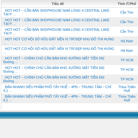
Tiêu đề
Tỉnh /T.Phố
HOT HOT – CẦN BÁN SHOPHOUSE NAM LONG II CENTRAL LAKE
Cần Thơ
TẠI P. ...
HOT HOT – CẦN BÁN SHOPHOUSE NAM LONG II CENTRAL LAKE
Cần Thơ
TẠI P. ...
HOT HOT – CẦN BÁN SHOPHOUSE NAM LONG II CENTRAL LAKE
Cần Thơ
TẠI P. ...
HOT HOT CƠ HỘI SỞ HỮU ĐẤT NỀN VỊ TRÍ ĐẸP KHU ĐÔ THỊ HƯNG
Hà Nam
...
HOT HOT CƠ HỘI SỞ HỮU ĐẤT NỀN VỊ TRÍ ĐẸP KHU ĐÔ THỊ HƯNG
Hà Nam
...
HOT HOT – CHÍNH CHỦ CẦN BÁN KHO XƯỞNG MẶT TIỀN 592
TP HCM
Đường ...
HOT HOT – CHÍNH CHỦ CẦN BÁN KHO XƯỞNG MẶT TIỀN 592
TP HCM
Đường ...
HOT HOT – CHÍNH CHỦ CẦN BÁN KHO XƯỞNG MẶT TIỀN 592
TP HCM
Đường ...
BÁN NHANH SIÊU PHẨM PHỐ TÂY HUẾ – 4PN – TRUNG TÂM – CHỈ
Thừa Thiên
6,1 ...
Huế
BÁN NHANH SIÊU PHẨM PHỐ TÂY HUẾ – 4PN – TRUNG TÂM – CHỈ
Thừa Thiên
6,1 ...
Huế