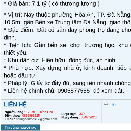
* Giá bán: 7,1 tỷ ( có thương lượng )
* Vị trí: Nay thuộc phường Hòa An, TP. Đà Nẵng
10,5m, gần Bến xe Trung tâm Đà Nẵng, giao thôn
* Đặc điểm: Đất có sẵn dãy phòng trọ đang cho 
định.
* Tiện ích: Gần bến xe, chợ, trường học, khu 
thiết yếu.
* Khu dân cư: Hiện hữu, đông đúc, an ninh.
* Phù hợp: Xây dựng nhà ở, kinh doanh, tiếp t
hoặc đầu tư.
* Pháp lý: Giấy tờ đầy đủ, sang tên nhanh chóng
* Liên hệ chính chủ: 0905577555 để xem đất.
LIÊN HỆ
In tin
Người đăng
:
17938 - Chính Chủ
Lượt xem
:
330
Điện thoại
:
0858998225
Ngày đăng
:
08/07/2026
Email
:
nhungocdtbds12@gmail.com
Tin cùng người rao