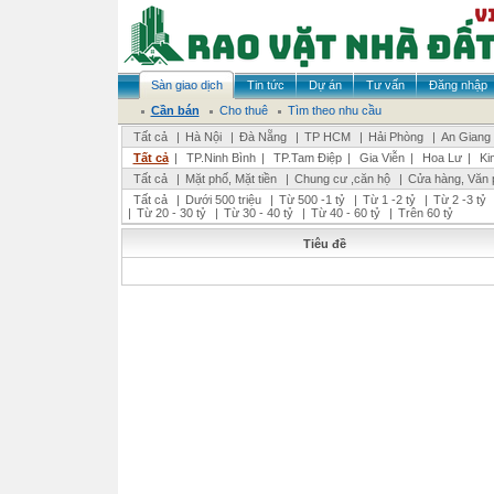
Sàn giao dịch
Tin tức
Dự án
Tư vấn
Đăng nhập
Cần bán
Cho thuê
Tìm theo nhu cầu
Tất cả
|
Hà Nội
|
Đà Nẵng
|
TP HCM
|
Hải Phòng
|
An Giang
Tất cả
|
TP.Ninh Bình
|
TP.Tam Điệp
|
Gia Viễn
|
Hoa Lư
|
Ki
Tất cả
|
Mặt phố, Mặt tiền
|
Chung cư ,căn hộ
|
Cửa hàng, Văn 
Tất cả
|
Dưới 500 triệu
|
Từ 500 -1 tỷ
|
Từ 1 -2 tỷ
|
Từ 2 -3 tỷ
|
Từ 20 - 30 tỷ
|
Từ 30 - 40 tỷ
|
Từ 40 - 60 tỷ
|
Trên 60 tỷ
Tiêu đề