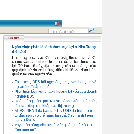
Tin tức
Ngăn chặn phân lô tách thửa trục lợi ở Nha Trang
thế nào?
Hiện nay, các quy định về tách thửa, mở lối đi
chung vẫn còn nhiều lổ hổng, dễ bị lợi dụng trục
lợi. Từ thực tế này, địa phương cần rà soát lại các
quy định, từ đó có hướng dẫn chi tiết để đảm bảo
quyền lợi cho người dân.
Thị trường BĐS bất ngờ tăng nhiệt với thông tin về
dự án “hot” sắp ra mắt
Phát triển bền vững là xu hướng tất yếu của doanh
nghiệp BĐS
Ngân hàng tuần qua: NHNN có loạt động thái mới,
lãi suất tăng trên khắp các thị trường
ACBS: NHNN đã bán ra 21 tỷ USD dự trữ ngoại tệ
từ đầu năm, có thể nâng lãi suất điều hành thêm
0,75 điểm %
Vay ngân hàng đầu tư bất động sản, nhà đầu tư
"ôm bom nợ"