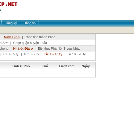
Đăng ký
Đăng tin
|
Ninh Bình
|
Chọn tỉnh thành khác
m Sơn
|
Chọn quận huyện khác
phòng
|
Nhà ở, Đất ở
|
Biệt thự, Phân lô
|
Loại khác
|
Từ 3 – 5 tỷ
|
Từ 5 – 7 tỷ
|
Từ 7 – 10 tỷ
|
Từ 10 - 20 tỷ
Tỉnh /T.Phố
Giá
Lượt xem
Ngày